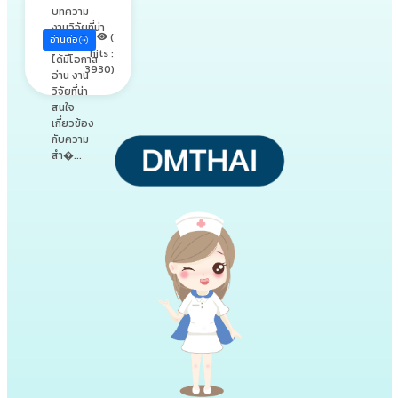
บทความ
งานวิจัยที่น่า
(
อ่านต่อ
สนใจ ดิฉัน
hits :
ได้มีโอกาส
3930)
อ่าน งาน
วิจัยที่น่า
สนใจ
เกี่ยวข้อง
กับความ
สำ�...