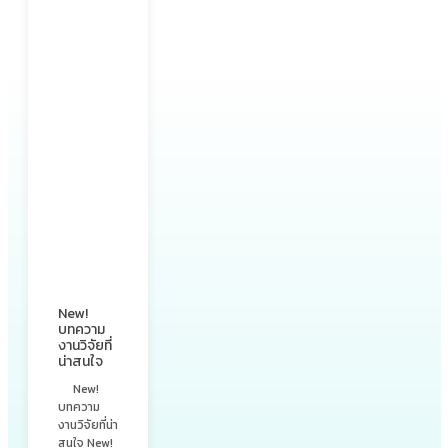
and other
forms of
diabetes
เบาหวานใน
เด็ก โดยมา
กมักเป�...
New!
บทความ
งานวิจัยที่
น่าสนใจ
New!
บทความ
งานวิจัยที่น่า
สนใจ New!