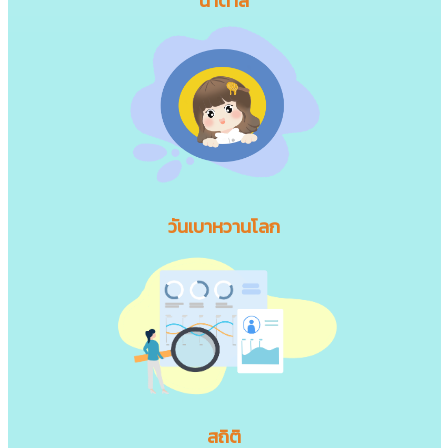
น้ำตาล
วันเบาหวานโลก
สถิติ