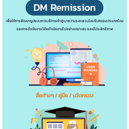
เพื่อให้การพัฒนารูปแบบการบริการเข้าสู่เบาหวานระยะสงบในบริบทของประเทศไทย
และการดําเนินงานวิจัยดําเนินงานไปอย่างเหมาะสม และมีประสิทธิภาพ
สื่อต่างๆ / คู่มือ / นวัตกรรม