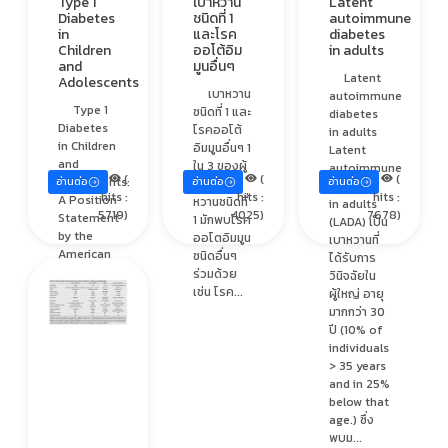
Type 1
เบาหวาน
Latent
Diabetes
ชนิดที่ 1
autoimmune
in
และโรค
diabetes
Children
ออโต้อิม
in adults
and
มูนอื่นๆ
Latent
Adolescents
เบาหวาน
autoimmune
Type 1
ชนิดที่ 1 และ
diabetes
Diabetes
โรคออโต้
in adults
in Children
อิมมูนอื่นๆ 1
Latent
and
ใน 3 ของผู้
autoimmune
(
(
(
Adolescents:
อ่านต่อ
อ่านต่อ
อ่านต่อ
เป็นเบา
diabetes
hits :
hits :
hits :
A Position
หวานชนิดที่
in adults
5719)
4025)
7678)
Statement
1 มักพบโรค
(LADA) เป็น
by the
ออโตอิมมูน
เบาหวานที่
American
ชนิดอื่นๆ
ได้รับการ
Diabetes
ร่วมด้วย
วินิจฉัยใน
Association
เช่น โรค...
ผู้ใหญ่ อายุ
เบาหวานมี
มากกว่า 30
หลายชนิด
ปี (10% of
เช่น type 1
individuals
diabetes,
> 35 years
type 2
and in 25%
diabetes,
below that
monogenic
age.) ซึ่ง
diabetes,
พบม...