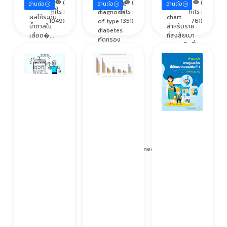
(
(
(
improving
อ่านต่อ
อ่านต่อ
อ่านต่อ
ตับอ่อน ส่ง
Flow
hits :
hits :
hits :
diagnosis
ผลให้ระดับ
chart
1049)
351)
761)
of type 1
น้ำตาลใน
สำหรับราย
diabetes
เลือด�...
ที่สงสัยเบา
คัดกรอง
หวานชนิดที่1
และดำเนิน
ในผู้ใหญ่
การเพื่อ
Diabetes
วินิจฉัยได้
care 2026
ทันการ ใน
เบาหวาน
เบาหวาน
แบ่งประเภท
ชนิดที่ 1
เป็น 4
Download
ประเภทหลัก
-> The
ๆ ขึ้นกับ
IDF-ISPAD
พันธุกรรม
policy
เมตา
brief:
โบโ�...
https://idf.org/media/uploads/2026/0...