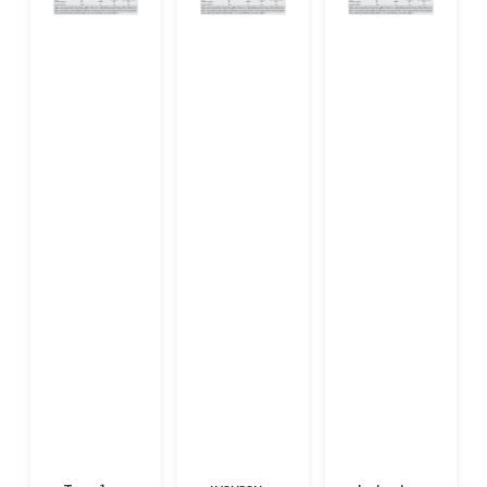
กันให้เกิด
Variability,
ประโยชน์
HbA1c, and
แต่ละวัน มี
Complications
กิจกรรม...
in Adults
With Type
1 Diabetes
Mellitus
จากการ
ศึกษา ปี
2014-2017
ผู้เป็นเบา
หวานชนิดที่
1 จำนวน 515
ราย พบว่า
- TIR ที่เกิน
70% เกิ�...