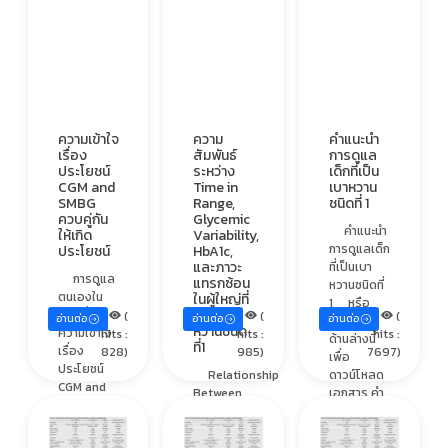
ความเข้าใจ
ความ
คำแนะนำ
เรื่อง
สัมพันธ์
การดูแล
ประโยชน์
ระหว่าง
เด็กที่เป็น
CGM and
Time in
เบาหวาน
SMBG
Range,
ชนิดที่ 1
ควบคู่กัน
Glycemic
คำแนะนำ
ให้เกิด
Variability,
การดูแลเด็ก
ประโยชน์
HbA1c,
และภาวะ
ที่เป็นเบา
การดูแล
แทรกซ้อน
หวานชนิดที่
ตนเองใน
ในผู้ใหญ่ที่
1 หรือ
เป็นเบา
T1D ที่เน้น
(
(
(
อ่านต่อ
อ่านต่อ
อ่านต่อ
คลิก URL
หวานชนิด
ความเข้าใจ
hits :
hits :
hits :
ด้านล่างนี้
ที่1
เรื่อง
828)
985)
7697)
เพื่อ
ประโยชน์
Relationship
ดาวน์โหลด
CGM and
Between
เอกสาร คำ
SMBG หรือ
Time in
แนะนำการ
ที่เรียกว่า
Range,
ดูแลเด็กที่
BGM ควบคู่
Glycemic
เ...