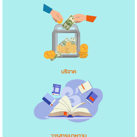
บริจาค
วารสารเบาหวาน