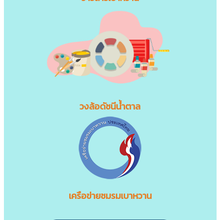
วงล้อดัชนีน้ำตาล
เครือข่ายชมรมเบาหวาน