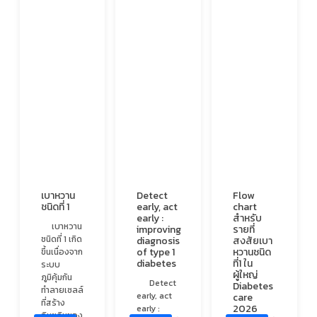
เบาหวาน
Detect
Flow
ชนิดที่ 1
early, act
chart
early :
สำหรับ
เบาหวาน
improving
รายที่
ชนิดที่ 1 เกิด
diagnosis
สงสัยเบา
of type 1
หวานชนิด
ขึ้นเนื่องจาก
diabetes
ที่1 ใน
ระบบ
ผู้ใหญ่
ภูมิคุ้มกัน
Detect
Diabetes
ทำลายเซลล์
early, act
care
ที่สร้าง
2026
early :
อินซูลินของ