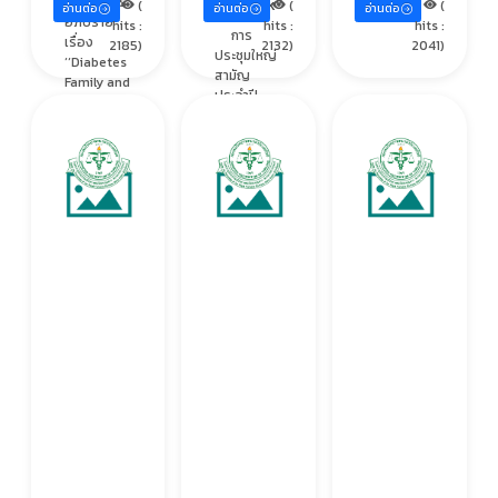
ร่วมฟังการ
Network’’
(
(
(
อ่านต่อ
อ่านต่อ
อ่านต่อ
อภิปราย
hits :
hits :
hits :
การ
เรื่อง
2185)
2132)
2041)
ประชุมใหญ่
‘‘Diabetes
สามัญ
Family and
ประจำปี
Network’’
2562 และ
[ คลิกเพื่อ
การประชุม
ลงทะเบียน ]
วิชาการ
หรือคลิก
เรื่อง
URL ด้าน
‘‘Diabetes
ล่างนี้ เพื่อ
Family and
ดาวน์โหลด
Network’’
เอกสาร ...
[ คลิกเพื่อ
ลงทะเบียน ]
หรือคลิก
URL ด้าน
ล่างนี้ เ...