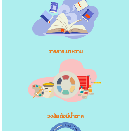
วารสารเบาหวาน
วงล้อดัชนีน้ำตาล