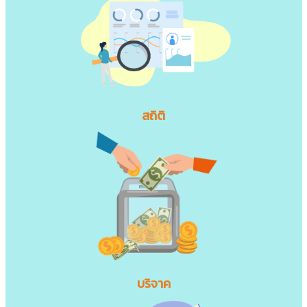
สถิติ
บริจาค