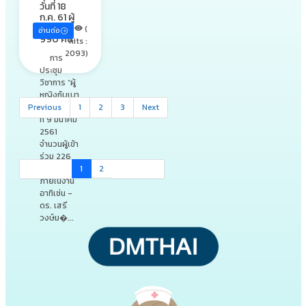
วันที่ 18
ก.ค. 61 ผู้
ร่วมงาน
(
อ่านต่อ
990 คน
hits :
2093)
การ
ประชุม
วิชาการ “ผู้
หญิงกับเบา
Previous
หวาน” ศุกร์
1
2
3
Next
ที่ 9 มีนาคม
2561
จำนวนผู้เข้า
ร่วม 226
คน กิจกรรม
1
2
ภายในงาน
อาทิเช่น -
ดร. เสรี
วงษ์ม�...