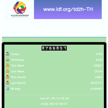
Today
1005
Yesterday
5420
This Week
29807
Last Week
29243
This Month
34021
Last Month
8542377
All days
8766851
Your IP: 216.73.216.44
2026-08-07 08:37