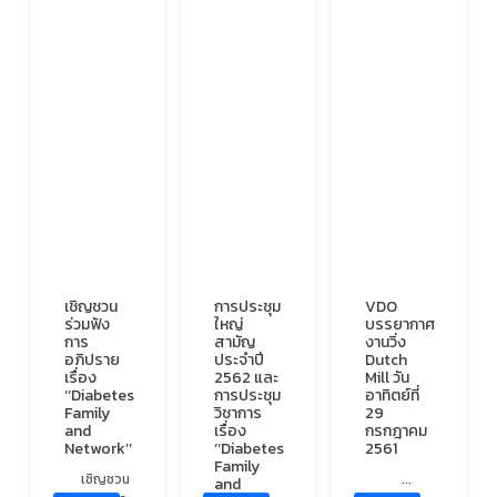
เชิญชวน
การประชุม
VDO
ร่วมฟัง
ใหญ่
บรรยากาศ
การ
สามัญ
งานวิ่ง
อภิปราย
ประจำปี
Dutch
เรื่อง
2562 และ
Mill วัน
‘‘Diabetes
การประชุม
อาทิตย์ที่
Family
วิชาการ
29
and
เรื่อง
กรกฎาคม
Network’’
‘‘Diabetes
2561
Family
เชิญชวน
...
and