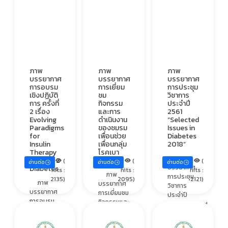
ภาพ
ภาพ
ภาพ
บรรยากาศ
บรรยากาศ
บรรยากาศ
การอบรม
การเยี่ยม
การประชุม
เชิงปฏิบัติ
ชม
วิชาการ
การ ครั้งที่
กิจกรรม
ประจำปี
2 เรื่อง
และการ
2561
Evolving
ดำเนินงาน
“Selected
Paradigms
ของชมรม
Issues in
for
เพื่อนช่วย
Diabetes
Insulin
เพื่อนกลุ่ม
2018”
Therapy
โรคเบา
ภาพ
of Type 2
หวาน
(
(
(
อ่านต่อ
อ่านต่อ
อ่านต่อ
บรรยากาศ
Diabetes
hits :
hits :
hits :
ภาพ
การประชุม
2135)
2095)
2121)
ภาพ
บรรยากาศ
วิชาการ
บรรยากาศ
การเยี่ยมชม
ประจำปี
การอบรม
กิจกรรมและ
2561“Selected
เชิงปฏิบัติ
การดำเนิน
Issues in
การ ครั้งที่
งานของ
Diabetes