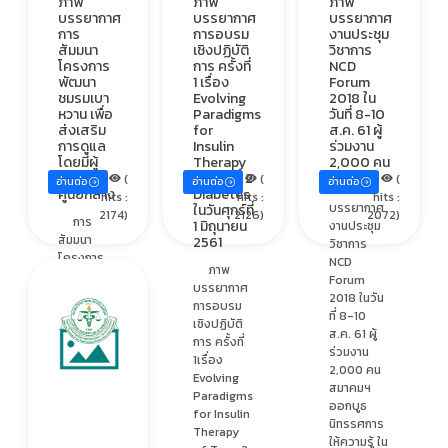
ภาพ
ภาพ
ภาพ
บรรยากาศ
บรรยากาศ
บรรยากาศ
การ
การอบรม
งานประชุม
สัมมนา
เชิงปฏิบัติ
วิชาการ
โครงการ
การ ครั้งที่
NCD
พัฒนา
1 เรื่อง
Forum
ชมรมเบา
Evolving
2018 ใน
หวาน เพื่อ
Paradigms
วันที่ 8-10
ส่งเสริม
for
ส.ค. 61 ผู้
การดูแล
Insulin
ร่วมงาน
โดยมีผู้
Therapy
2,000 คน
ป่วยเป็น
of Type 2
(
(
(
อ่านต่อ
อ่านต่อ
อ่านต่อ
ภาพ
ศูนย์กลาง
Diabetes
hits :
hits :
hits :
บรรยากาศ
ในวันศุกร์ที่
2174)
2126)
2072)
การ
1 มิถุนายน
งานประชุม
สัมมนา
2561
วิชาการ
โครงการ
NCD
ภาพ
พัฒนาชมรม
Forum
บรรยากาศ
เบาหวาน
2018 ในวัน
การอบรม
เพื่อส่ง
ที่ 8-10
เชิงปฏิบัติ
เสริมการ
ส.ค. 61 ผู้
การ ครั้งที่
ดูแลโดยมีผู้
ร่วมงาน
1เรื่อง
ป่วยเป็น
2,000 คน
Evolving
ศูนย์กลาง
สมาคมฯ
Paradigms
วันจันทร์ที่
ออกบูธ
for Insulin
30 เมษายน
นิทรรศการ
Therapy
2561 ณ
ให้ความรู้ ใน