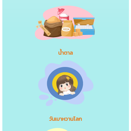
น้ำตาล
วันเบาหวานโลก