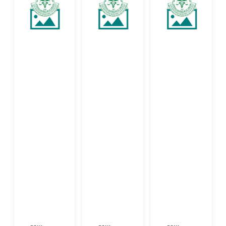
2เรื่อง
ชมรมเพื่อน
2018” วันที่
Evolving
ช่วยเพื่อน
2-3
Paradigms
กลุ่มโรคเบา
สิงหาคม 61
for Insulin
หวาน
ณ โรงแรม
Therapy
รพ.ธรรมศาสตร์
อนันตรา
of Type 2
เฉลิมพระ
สยาม ผู้เข้า
Diabetes
เกียรต�...
ร่วมประชุม
ณ โรงแรม
244 คน ...
เพชรรัชต์
การ์เด้น
จ.ร้อยเอ็ด
วันศุกร...