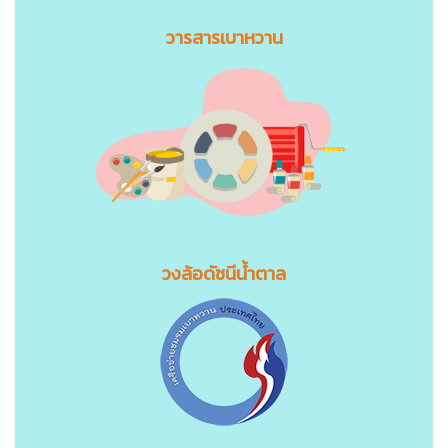
วารสารเบาหวาน
วงล้อดัชนีน้ำตาล