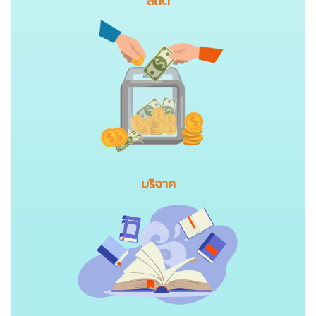
สถิติ
บริจาค