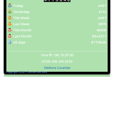
Today
4487
Yesterday
4743
This Week
4487
Last Week
38115
This Month
46816
Last Month
8542377
All days
8779646
Your IP: 216.73.217.61
2026-08-09 23:10
Visitors Counter
Copyright 2026 - Custom text here