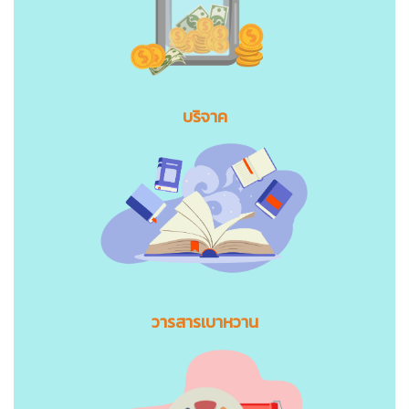
บริจาค
วารสารเบาหวาน