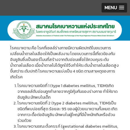
MENU
.
โรคเบาหวาน คือ โรคที่เซลล์ร่างกายมีความผิดปกติในขบวนการ
เปลี่ยนน้ำตาลในเลือดให้เป็นพลังงาน โดยขบวนการนี้เกี่ยวข้องกับ
อินซูลินซึ่งเป็นฮอร์โมนที่สร้างจากตับอ่อนเพื่อใช้ควบคุมระดับ
น้ำตาลในเลือด เมื่อน้ำตาลไม่ได้ถูกใช้จึงทำให้ระดับน้ำตาลในเลือดสูง
ขึ้นกว่าระดับปกติ โรคเบาหวานแบ่งเป็น
4
ชนิด ตามสาเหตุของการ
เกิดโรค
โรคเบาหวานชนิดที่
1 (type 1 diabetes mellitus, T1DM)
เกิด
จากเซลล์ตับอ่อนถูกทำลายจากภูมิคุ้มกันของร่างกาย ทำให้ขาด
อินซูลิน มักพบในเด็ก
โรคเบาหวานชนิดที่
2 (type 2 diabetes mellitus, T1DM)
เป็น
ชนิดที่พบบ่อยที่สุด ร้อยละ
95
ของผู้ป่วยเบาหวานทั้งหมด เกิด
จากภาวะดื้อต่ออินซูลิน มักพบในผู้ใหญ่ที่มีน้ำหนักเกินหรืออ้วน
ร่วมด้วย
โรคเบาหวานขณะตั้งครรภ์
(gestational diabetes mellitus,