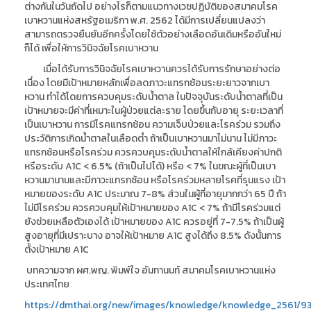
ต่างกันในวันถัดไป อย่างไรก็ตามแนวทางเวชปฏิบัติของสมาคมโรค
เบาหวานแห่งสหรัฐอเมริกา พ.ศ.
2562
ได้มีการเปลี่ยนแปลงว่า
สามารถตรวจยืนยันอีกครั้งโดยใช้ตัวอย่างเลือดอันเดิมหรืออันใหม่
ก็ได้ เพื่อให้การวินิจฉัยโรคเบาหวาน
เมื่อได้รับการวินิจฉัยโรคเบาหวานควรได้รับการรักษาอย่างต่อ
เนื่อง โดยมีเป้าหมายหลักเพื่อลดภาวะแทรกซ้อนระยะยาวจากเบา
หวาน ทำได้โดยการควบคุมระดับน้ำตาล ในปัจจุบันระดับน้ำตาลที่เป็น
เป้าหมายจะมีค่าที่เหมาะในผู้ป่วยแต่ละราย โดยขึ้นกับอายุ ระยะเวลาที่
เป็นเบาหวาน การมีโรคแทรกซ้อน ความเจ็บป่วยและโรคร่วม รวมถึง
ประวัติการเกิดน้ำตาลในเลือดต่ำ ถ้าเป็นเบาหวานมาไม่นาน ไม่มีภาวะ
แทรกซ้อนหรือโรคร่วม ควรควบคุมระดับน้ำตาลให้ใกล้เคียงค่าปกติ
หรือระดับ
A1C < 6.5%
(ถ้าเป็นไปได้) หรือ
< 7%
ในขณะผู้ที่เป็นเบา
หวานมานานและมีภาวะแทรกซ้อน หรือโรคร่วมหลายโรคที่รุนแรง เป้า
หมายของระดับ
A1C
ประมาณ
7-8%
ส่วนในผู้ที่อายุมากกว่า
65
ปี ถ้า
ไม่มีโรคร่วม ควรควบคุมให้เป้าหมายของ
A1C < 7%
ถ้ามีโรคร่วมแต่
ยังช่วยเหลือตัวเองได้ เป้าหมายของ
A1C
ควรอยู่ที่
7-7.5%
ถ้าเป็นผู้
สูงอายุที่มีเปราะบาง อาจให้เป้าหมาย
A1C
สูงได้ถึง
8.5%
ดังนั้นการ
ตั้งเป้าหมาย
A1C
บทความจาก ผศ.พญ. พิมพ์ใจ อันทานนท์ สมาคมโรคเบาหวานแห่ง
ประเทศไทย
https://dmthai.org/new/images/knowledge/knowledge_2561/93