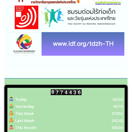
Today
4020
Yesterday
4570
This Week
37392
Last Week
29243
This Month
41606