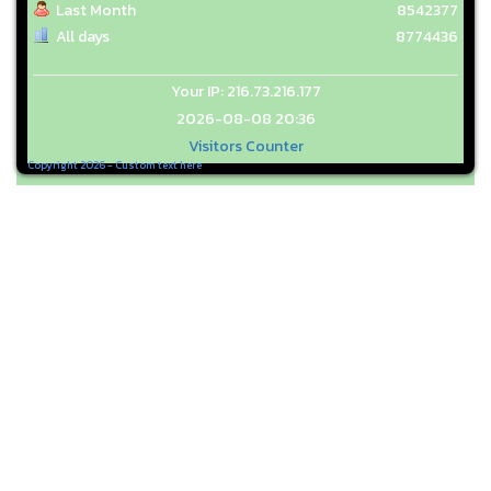
Last Month
8542377
All days
8774436
Your IP: 216.73.216.177
2026-08-08 20:36
Visitors Counter
Copyright 2026 - Custom text here