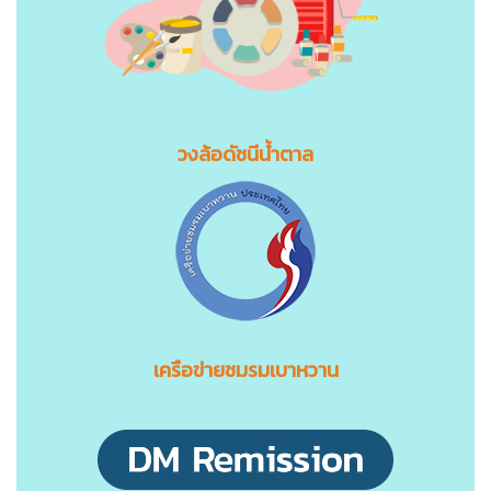
วงล้อดัชนีน้ำตาล
เครือข่ายชมรมเบาหวาน