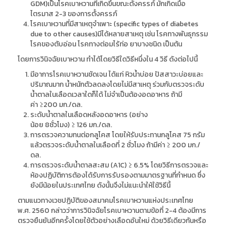
GDM)
เป็นโรคเบาหวานที่เกิดขึ้นขณะตั้งครรภ์ มักเกิดเมื่อ
ไตรมาส
2-3
ของการตั้งครรภ์
โรคเบาหวานที่มีสาเหตุจำเพาะ
(specific types of diabetes
due to other causes)
มีได้หลายสาเหตุ เช่น โรคทางพันธุกรรม
โรคของตับอ่อน โรคทางต่อมไร้ท่อ ยาบางชนิด เป็นต้น
โดยการวินิจฉัยเบาหวาน ทำได้โดยวิธีใดวิธีหนึ่งใน
4
วิธี ดังต่อไปนี้
มีอาการโรคเบาหวานชัดเจน ได้แก่ หิวน้ำบ่อย ปัสสาวะบ่อยและ
ปริมาณมาก น้ำหนักตัวลดลงโดยไม่มีสาเหตุ ร่วมกับตรวจระดับ
น้ำตาลในเลือดเวลาใดก็ได้ ไม่จำเป็นต้องอดอาหาร ถ้ามี
ค่า
≥200
มก./ดล.
ระดับน้ำตาลในเลือดหลังอดอาหาร (อย่าง
น้อย
8
ชั่วโมง)
≥ 126
มก./ดล.
การตรวจความทนต่อกลูโคส โดยให้รับประทานกลูโคส
75
กรัม
แล้วตรวจระดับน้ำตาลในเลือดที่
2
ชั่วโมง ถ้ามีค่า
≥ 200
มก./
ดล.
การตรวจระดับน้ำตาลสะสม
(A1C) ≥ 6.5%
โดยวิธีการตรวจและ
ห้องปฏิบัติการต้องได้รับการรับรองตามมาตรฐานที่กำหนด ซึ่ง
ยังมีน้อยในประเทศไทย ดังนั้นจึงไม่แนะนำให้ใช้วิธีนี้
ตามแนวทางเวชปฏิบัติของสมาคมโรคเบาหวานแห่งประเทศไทย
พ.ศ.
2560
กล่าวว่าการวินิจฉัยโรคเบาหวานตามข้อที่
2-4
ต้องมีการ
ตรวจยืนยันอีกครั้งโดยใช้ตัวอย่างเลือดอันใหม่ ด้วยวิธีเดียวกันหรือ