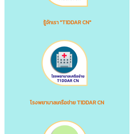
รู้จักเรา "T1DDAR CN"
โรงพยาบาลเครือข่าย T1DDAR CN