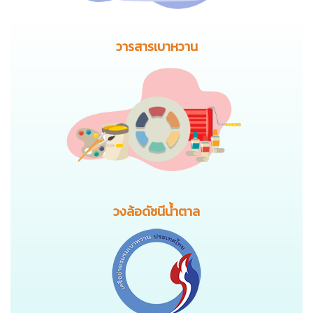
วารสารเบาหวาน
วงล้อดัชนีน้ำตาล