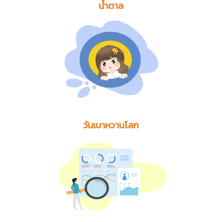
น้ำตาล
วันเบาหวานโลก