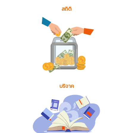
สถิติ
บริจาค