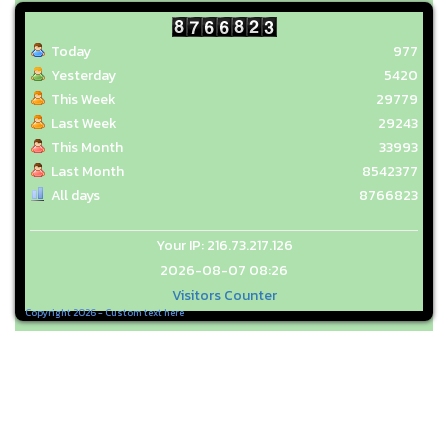
Today
977
Yesterday
5420
This Week
29779
Last Week
29243
This Month
33993
Last Month
8542377
All days
8766823
Your IP: 216.73.217.126
2026-08-07 08:26
Visitors Counter
Copyright 2026 - Custom text here