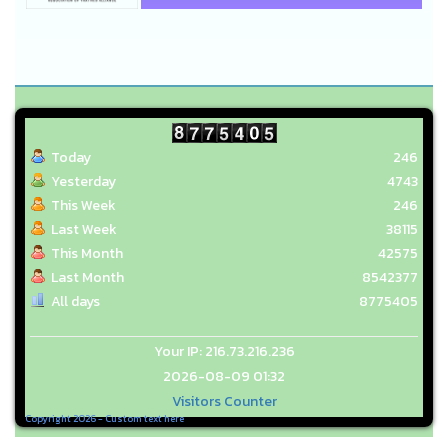
Today
246
Yesterday
4743
This Week
246
Last Week
38115
This Month
42575
Last Month
8542377
All days
8775405
Your IP: 216.73.216.236
2026-08-09 01:32
Visitors Counter
Copyright 2026 - Custom text here