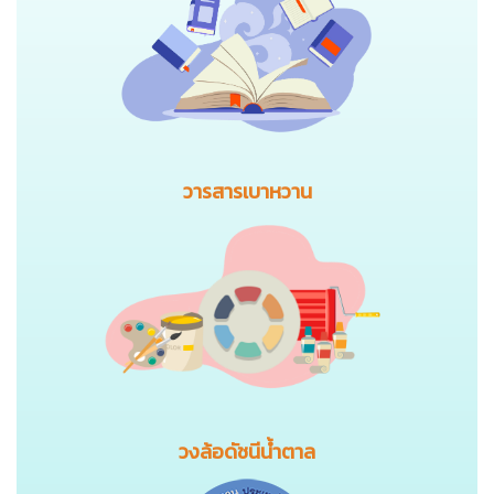
วารสารเบาหวาน
วงล้อดัชนีน้ำตาล