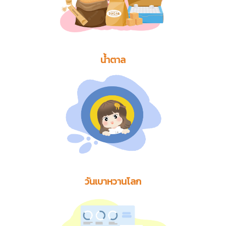
น้ำตาล
วันเบาหวานโลก