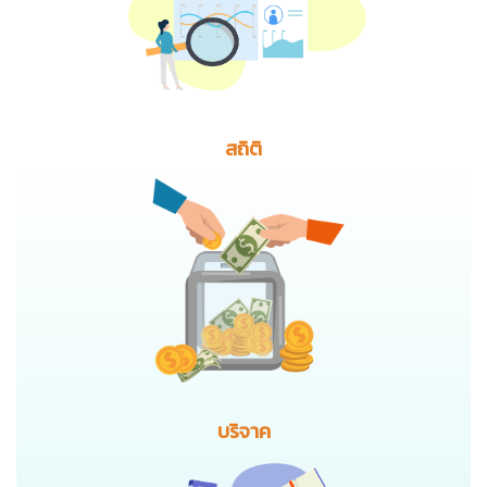
สถิติ
บริจาค