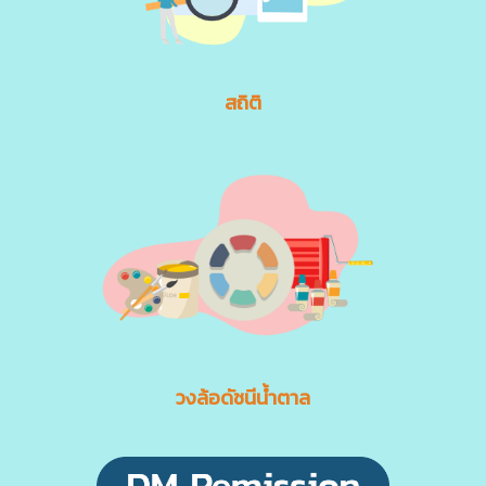
สถิติ
วงล้อดัชนีน้ำตาล