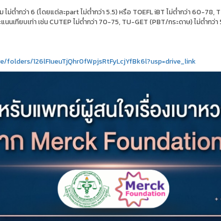
ต่ำกว่า 6 (โดยแต่ละpart ไม่ต่ำกว่า 5.5) หรือ TOEFL iBT ไม่ต่ำกว่า 60-78, T
เทียบเท่า เช่น CUTEP ไม่ต่ำกว่า 70-75, TU-GET (PBT/กระดาษ) ไม่ต่ำกว่า 
ve/folders/126lFIueuTjQhr0fWpjsRtFyLcjYfBk6l?usp=drive_link