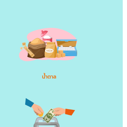
น้ำตาล