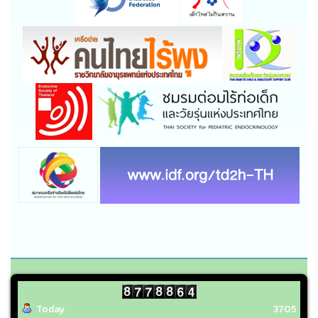
Today
3705