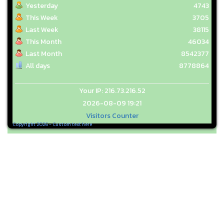
Yesterday
4743
This Week
3705
Last Week
38115
This Month
46034
Last Month
8542377
All days
8778864
Your IP: 216.73.216.52
2026-08-09 19:21
Visitors Counter
Copyright 2026 - Custom text here