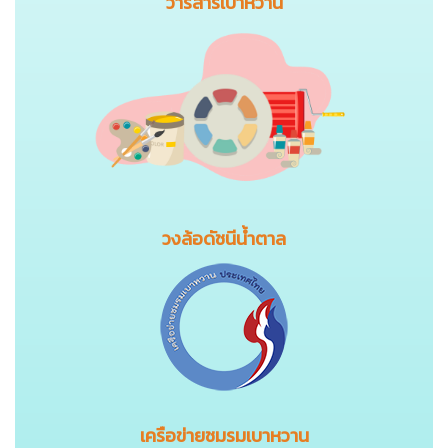
วารสารเบาหวาน
วงล้อดัชนีน้ำตาล
เครือข่ายชมรมเบาหวาน